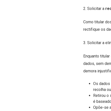
2. Solicitar a
re
Como titular do
rectifique os d
3. Solicitar a 
Enquanto titula
dados, sem demo
demora injustif
Os dados 
recolha ou
Retirou o
é baseado 
Opõe-se a