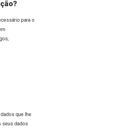
ação?
ecessário para o
 em
gos,
s dados que lhe
os seus dados