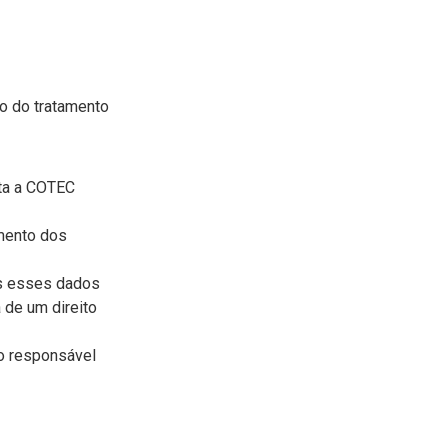
ão do tratamento
ita a COTEC
amento dos
as esses dados
 de um direito
do responsável