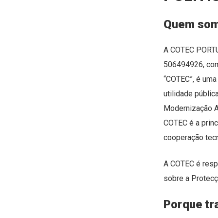
Quem so
A COTEC PORTU
506494926, com 
“COTEC”, é uma 
utilidade públi
Modernização Ad
COTEC é a princ
cooperação tecn
A COTEC é resp
sobre a Protec
Porque tr