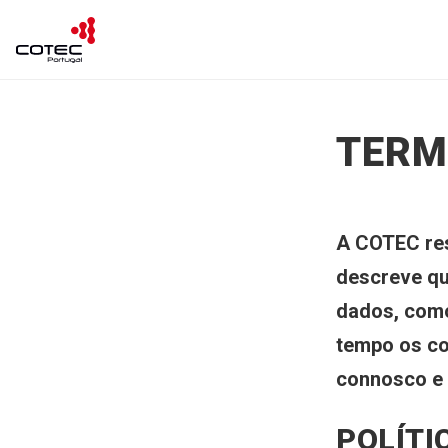
TERM
A COTEC res
descreve qu
dados, como
tempo os co
connosco e 
POLÍTI