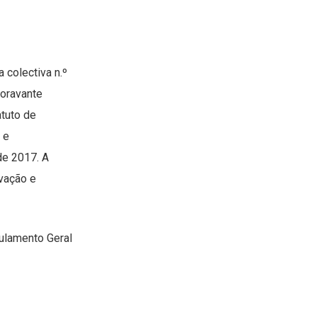
olectiva n.º
doravante
atuto de
 e
de 2017. A
vação e
ulamento Geral