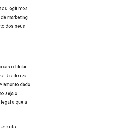
ses legítimos
 de marketing
ento dos seus
ais o titular
se direito não
eviamente dado
o seja o
legal a que a
 escrito,