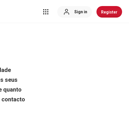
Sign in
Register
idade
os seus
e quanto
 contacto