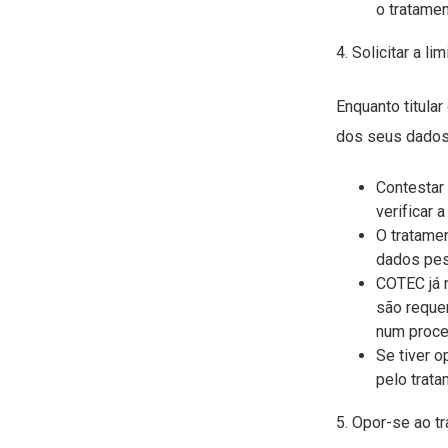
o tratamen
4. Solicitar a 
Enquanto titular
dos seus dados 
Contestar
verificar 
O tratamen
dados pess
COTEC já 
são requer
num proces
Se tiver o
pelo trata
5. Opor-se ao 