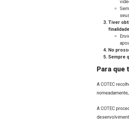
vide
Semp
seus
Tiver obt
finalidad
Envi
apoi
No prosse
Sempre q
Para que 
A COTEC recolhe
nomeadamente, n
A COTEC proced
desenvolvimento