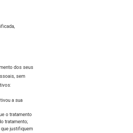
ficada,
gamento dos seus
essoais, sem
tivos:
tivou a sua
ue o tratamento
do tratamento;
 que justifiquem