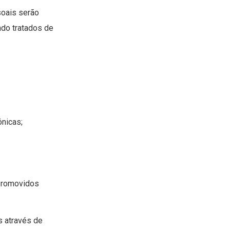
soais serão
ndo tratados de
nicas;
 promovidos
s através de