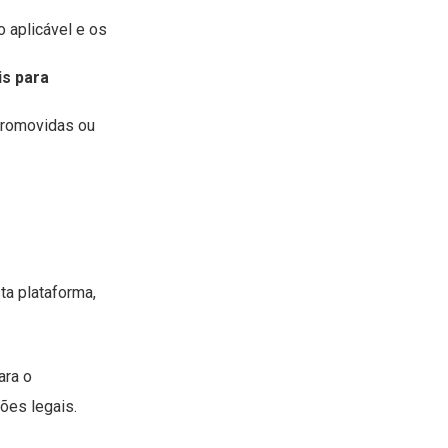
 aplicável e os
is para
promovidas ou
a plataforma,
ara o
ões legais.