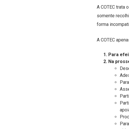
A COTEC trata o
somente recolhi
forma incompatí
A COTEC apenas
Para efe
Na pross
Dese
Ades
Para
Asse
Part
Part
apoi
Proc
Para